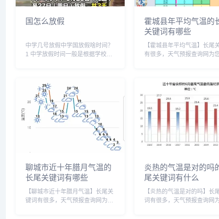
国怎么放假
霍城县年平均气温的
关键词有哪些
中学几号放假中学国放假啥时间？
【霍城县年平均气温】长尾
1 中学放假时间一般是根据学校的
有很多，天气预报查询网为
具体安排而定。2 中学放假的原因
各个搜索引擎的相关长尾关
是为了给学生提供休息和放松的时
百度的相关长尾关键词：霍
间，同时也是为了进行教师培训和
候,霍城县冬季气温多少,霍城
学校管理工作。3 不同国家的中学
降水量,霍城县一个月天气预报
放假时间可能会...
城县历史天气...
聊城市近十年腊月气温的
炎热的气温是对的吗
长尾关键词有哪些
尾关键词有什么
【聊城市近十年腊月气温】长尾关
【炎热的气温是对的吗】长
键词有很多，天气预报查询网为您
词有很多，天气预报查询网
整理各个搜索引擎的相关长尾关键
理各个搜索引擎的相关长尾
词： 百度的相关长尾关键词：聊
词： 百度的相关长尾关键词：炎