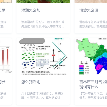
长尾
湿润怎么加
滑坡怎么滑
关键词
添加湿润剂的方法一般有两种？首
滑坡小车怎么样滑得
您整理
先通过飞秒检测分析其中的成分，
要想滑得远，首先要
键词：
确定后再进行下一步工作，主要作
的斜坡，斜度适中不
城县气
用为：主光剂起主要作用，一般是
样可以让小车在滑行
县年
以第二类中间体为主，第一类中间
定的速度。其次，小
,霍
体为辅进行搭配。在镀槽中起增加
面材料也会影响滑行
阴极极化，光亮，整平...
车的重量合适且表面光.
的长
怎么判断雨
吉林市三月气温
键词有什么
尾关键
几个口诀教你识别雨？1、星星眨
【吉林市三月气温】
为您整
眼，有雨不远。2、草灰结成饼，
很多，天气预报查询
关键
天有风雨临。3、河里鱼打花，天
个搜索引擎的相关长
天有雨下。4、雨水落雨三大碗，
百度的相关长尾关键