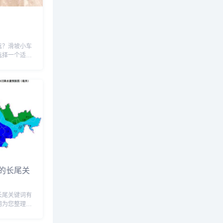
远？滑坡小车
选择一个适合
至于过陡，这
过程中保持稳
车的质量和表
距离，如果小
..
的长尾关
长尾关键词有
网为您整理各
尾关键词：
词：吉林市三